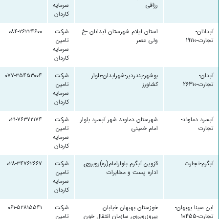
رزاقی
سرمایه
کاردان
آبدانان-
استان ایلام شهرستان آبدانان -خ
شرکت
۰۸۴-۲۶۲۲۴۶۰۰
تجارت-19110
ولی عصر
تامین
سرمایه
کاردان
آبدان-
بوشهر-بندردیر-شهرابدان-بلوار
شرکت
۰۷۷-۳۵۴۵۳۰۰۴
تجارت-26310
کشاورز
تامین
سرمایه
کاردان
آبسرد دماوند-
شهرستان دماوند شهر آبسرد بلوار
شرکت
۰۲۱-۷۶۳۷۲۱۷۴
تجارت
امام خمینی
تامین
سرمایه
کاردان
آبگرم-تجارت
قزوین آبگرم بلوارامام(ره)روبروی
شرکت
۰۲۸-۳۴۷۶۲۶۶۷
اداره پست و مخابرات
تامین
سرمایه
کاردان
ابن سینا بهبهان-
خوزستان بهبهان خیابان
شرکت
۰۶۱-۵۲۸۱۵۵۴۱
تجارت-10455
پیروزروبروی سازمان انتقال خون
تامین