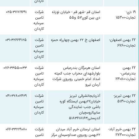
کاردان
19 دی-
استان قم -شهر قم - خیابان نوزذه
شرکت
۰۲۵-۳۷۷۱۹۶۹۱
تجارت-15300
دی بین کوی۵۳ و۵۵
تامین
سرمایه
کاردان
22 بهمن اصفهان-
اصفهان خ ۲۲ بهمن چهارراه حمزه
شرکت
۰۳۱-۳۲۶۶۴۱۲۵
تجارت-6760
تامین
سرمایه
کاردان
22 بهمن
استان هرمزگان بندرعباس
شرکت
۰۷۶-۳۳۵۵۰۰۳۳
بندرعباس-
بلوارشهدای محراب جنب کمیته
تامین
تجارت-23080
امداد امام خمینی روبروی شرکت
سرمایه
آرمان نیرو
کاردان
22 بهمن تبریز-
آذربایجانشرقی تبریز
شرکت
۰۴۱-۳۲۸۰۲۴۲۹
تجارت-5130
خیابان۲۲بهمن ایستگاه کوره
تامین
باشی جنب نمایندگی
سرمایه
سایپاارومچیان
کاردان
کدپستی۵۱۸۳۶۱۸۱۶۳
22 بهمن خرم آباد-
استان لرستان خرم آباد میدان
شرکت
۰۶۶-۳۳۲۲۹۰۸۰
تجارت-27300
۲۲بهمن روبروی صداوسیمای مرکز
تامین