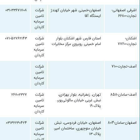
اشرفی اصفهانی-
اصفهان-خمینی شهر خیابان کهندژ
شرکت
۰۳۱-۳۳۶۷۱۷۰۸
تجارت-6680
ایستگاه آقا
تامین
سرمایه
کاردان
اشکنان-
استان فارس شهر اشکنان بلوار
شرکت
۰۷۱-۵۲۷۶۲۱۴۳
تجارت-7720
امام خمینی روبروی مرکز مخابرات
تامین
سرمایه
کاردان
آصف-تجارت-710
شرکت
تامین
سرمایه
کاردان
آصف-سامان-858
تهران، زعفرانیه، بلوار بهزادی،
شرکت
۲۶۸۰۲۳۲۷
نبش غربی خیابان ماکوئی‌پور،
تامین
پلاک ۱۹
سرمایه
کاردان
اصفهان-سامان-803
اصفهان، خیابان فردوسی، نبش
شرکت
۰۳۱۳۲۲۳۰۴۲۴
خیابان منوچهری، ساختمان امیر،
تامین
پلاک ۱۳
سرمایه
کاردان