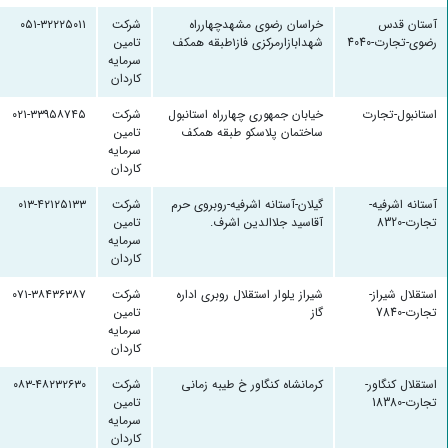
آستان قدس
خراسان رضوی مشهدچهارراه
شرکت
۰۵۱-۳۲۲۲۵۰۱۱
رضوی-تجارت-4040
شهدابازارمرکزی فاز۱طبقه همکف
تامین
سرمایه
کاردان
استانبول-تجارت
خیابان جمهوری چهارراه استانبول
شرکت
۰۲۱-۳۳۹۵۸۷۴۵
ساختمان پلاسکو طبقه همکف
تامین
سرمایه
کاردان
آستانه اشرفیه-
گیلان-آستانه اشرفیه-روبروی حرم
شرکت
۰۱۳-۴۲۱۲۵۱۳۳
تجارت-8320
آقاسید جلاالدین اشرف.
تامین
سرمایه
کاردان
استقلال شیراز-
شیراز یلوار استقلال روبری اداره
شرکت
۰۷۱-۳۸۴۳۶۳۸۷
تجارت-7840
گاز
تامین
سرمایه
کاردان
استقلال کنگاور-
کرمانشاه کنگاور خ طیبه زمانی
شرکت
۰۸۳-۴۸۲۳۲۶۳۰
تجارت-18380
تامین
سرمایه
کاردان