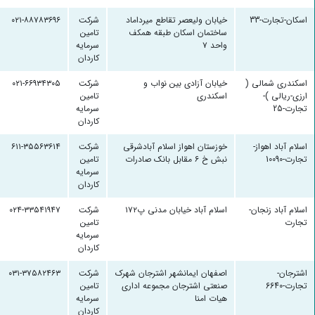
اسکان-تجارت-33
خیابان ولیعصر تقاطع میرداماد
شرکت
۰۲۱-۸۸۷۸۳۶۹۶
ساختمان اسکان طبقه همکف
تامین
واحد ۷
سرمایه
کاردان
اسکندری شمالی (
خیابان آزادی بین نواب و
شرکت
۰۲۱-۶۶۹۳۴۳۰۵
ارزی-ریالی )-
اسکندری
تامین
تجارت-25
سرمایه
کاردان
اسلام آباد اهواز-
خوزستان اهواز اسلام آبادشرقی
شرکت
۶۱۱-۳۵۵۶۳۶۱۴
تجارت-10090
نبش خ ۶ مقابل بانک صادرات
تامین
سرمایه
کاردان
اسلام آباد زنجان-
اسلام آباد خیابان مدنی پ۱۷۲
شرکت
۰۲۴-۳۳۵۴۱۹۴۷
تجارت
تامین
سرمایه
کاردان
اشترجان-
اصفهان ایمانشهر اشترجان شهرک
شرکت
۰۳۱-۳۷۵۸۲۴۶۳
تجارت-6640
صنعتی اشترجان مجموعه اداری
تامین
هیات امنا
سرمایه
کاردان