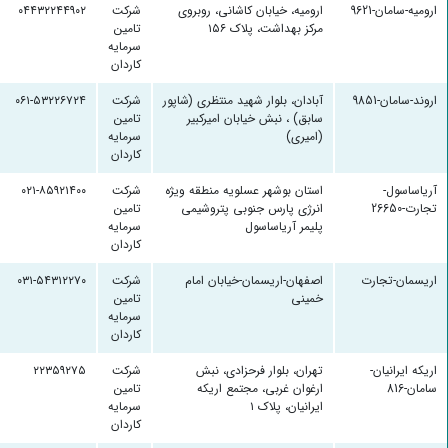
ارومیه-سامان-9621
ارومیه، خیابان کاشانی، روبروی
شرکت
۰۴۴۳۲۲۴۴۹۰۲
مرکز بهداشت، پلاک ۱۵۶
تامین
سرمایه
کاردان
اروند-سامان-9851
آبادان، بلوار شهید منتظری (شاپور
شرکت
۰۶۱-۵۳۲۲۶۷۲۴
سابق) ، نبش خیابان امیرکبیر
تامین
(امیری)
سرمایه
کاردان
آریاساسول-
استان بوشهر عسلویه منطقه ویژه
شرکت
۰۲۱-۸۵۹۲۱۴۰۰
تجارت-26650
انرژ‌ی پارس جنوبی پتروشیمی
تامین
پلیمر آریاساسول
سرمایه
کاردان
اریسمان-تجارت
اصفهان-اریسمان-خیابان امام
شرکت
۰۳۱-۵۴۳۱۲۲۷۰
خمینی
تامین
سرمایه
کاردان
اریکه ایرانیان-
تهران، بلوار فرحزادی، نبش
شرکت
۲۲۳۵۹۲۷۵
سامان-816
ارغوان غربی، مجتمع اریکه
تامین
ایرانیان، پلاک ۱
سرمایه
کاردان