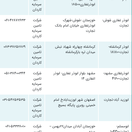
ابوذرغفاری۱۸۵۰۰
سرمایه
کاردان
ابوذر غفاری شوش-
خوزستان -شوش-شهرک
شرکت
۰۶۱-۴۲۸۷۲۶۳۳
تجارت
ابوذرغفاری خیابان امام بانک
تامین
تجارت
سرمایه
کاردان
ابوذر کرمانشاه-
کرمانشاه چهارراه شهیاد نبش
شرکت
۰۸۳-۳۸۲۵۲۸۲۹
تجارت-18180
میدان تره بارکرمانشاه
تامین
سرمایه
کاردان
ابوذرغقاری مشهد-
مشهد بلوار ابوذر غفاری- ابوذر
شرکت
۰۵۱-۳۸۴۰۰۳۴۴
تجارت-4160
اغفاری ۱۴
تامین
سرمایه
کاردان
ابوزید آباد-تجارت
اصفهان شهر ابوزیدابادخ امام
شرکت
۰۳۱-۵۴۲۵۳۵۳۵
خمینی روبری پایگاه بسیج
تامین
سرمایه
کاردان
ابومسلم-
خوزستان آبادان میدان۲۲بهمن --
شرکت
۰۶۱-۵۳۳۳۸۰۱۰
تجارت-10430
سده
تامین