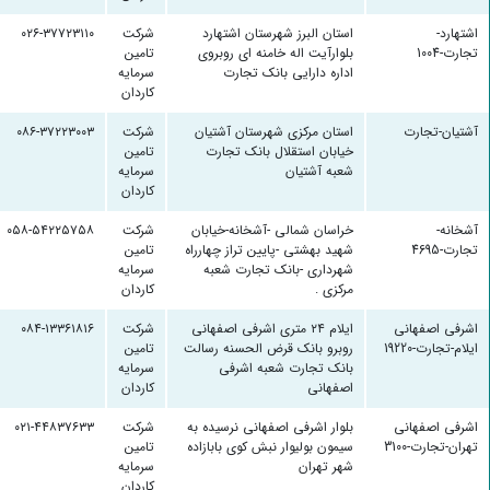
اشتهارد-
استان البرز شهرستان اشتهارد
شرکت
۰۲۶-۳۷۷۲۳۱۱۰
تجارت-1004
بلوارآیت اله خامنه ای روبرو‌ی
تامین
اداره دارایی بانک تجارت
سرمایه
کاردان
آشتیان-تجارت
استان مرکزی شهرستان آشتیان
شرکت
۰۸۶-۳۷۲۲۳۰۰۳
خیابان استقلال بانک تجارت
تامین
شعبه آشتیان
سرمایه
کاردان
آشخانه-
خراسان شمالی -آشخانه-خیابان
شرکت
۰۵۸-۵۴۲۲۵۷۵۸
تجارت-4695
شهید بهشتی -پایین تراز چهارراه
تامین
شهرداری -بانک تجارت شعبه
سرمایه
مرکزی .
کاردان
اشرفی اصفهانی
ایلام ۲۴ متری اشرفی اصفهانی
شرکت
۰۸۴-۱۳۳۶۱۸۱۶
ایلام-تجارت-19220
روبرو بانک قرض الحسنه رسالت
تامین
بانک تجارت شعبه اشرفی
سرمایه
اصفهانی
کاردان
اشرفی اصفهانی
بلوار اشرفی اصفهانی نرسیده به
شرکت
۰۲۱-۴۴۸۳۷۶۳۳
تهران-تجارت-3100
سیمون بولیوار نبش کوی بابازاده
تامین
شهر تهران
سرمایه
کاردان