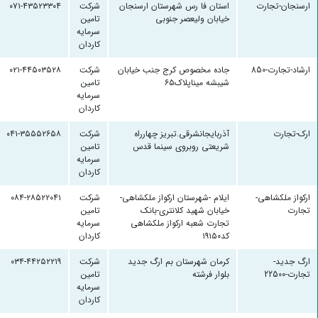
ارسنجان-تجارت
استان فا رس شهرستان ارسنجان
شرکت
۰۷۱-۴۳۵۲۳۳۰۴
خیابان ولیعصر جنوبی
تامین
سرمایه
کاردان
ارشاد-تجارت-850
جاده مخصوص کرج جنب خیابان
شرکت
۰۲۱-۴۴۵۰۳۵۲۸
شیبشه میناپلاک۶۵
تامین
سرمایه
کاردان
ارک-تجارت
آذربایجانشرقی.تبریز چهارراه
شرکت
۰۴۱-۳۵۵۵۲۶۵۸
شریعتی روبروی سینما قدس
تامین
سرمایه
کاردان
ارکواز ملکشاهی-
ایلام -شهرستان ارکواز ملکشاهی-
شرکت
۰۸۴-۲۸۵۲۲۰۴۱
تجارت
خیابان شهید کلانتری-بانک
تامین
تجارت شعبه ارکواز ملکشاهی
سرمایه
کد۱۹۱۵۰
کاردان
ارگ جدید-
کرمان شهرستان بم ارگ جدید
شرکت
۰۳۴-۴۴۲۵۲۲۱۹
تجارت-22500
بلوار فرشته
تامین
سرمایه
کاردان