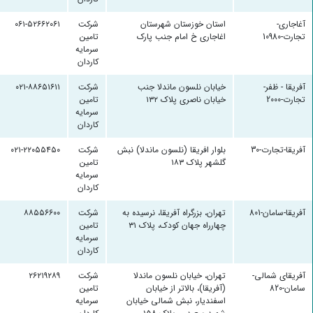
آغاجاری-
استان خوزستان شهرستان
شرکت
۰۶۱-۵۲۶۶۲۰۶۱
تجارت-10980
اغاجاری خ امام جنب پارک
تامین
سرمایه
کاردان
آفریقا - ظفر-
خیابان نلسون ماندلا جنب
شرکت
۰۲۱-۸۸۶۵۱۶۱۱
تجارت-2000
خیابان ناصری پلاک ۱۳۲
تامین
سرمایه
کاردان
آفریقا-تجارت-30
بلوار افریقا (نلسون ماندلا) نبش
شرکت
۰۲۱-۲۲۰۵۵۴۵۰
گلشهر پلاک ۱۸۳
تامین
سرمایه
کاردان
آفريقا-سامان-801
تهران، بزرگراه آفریقا، نرسیده به
شرکت
۸۸۵۵۶۶۰۰
چهارراه جهان کودک، پلاک ۳۱
تامین
سرمایه
کاردان
آفریقای شمالی-
تهران، خیابان نلسون ماندلا
شرکت
۲۶۲۱۹۲۸۹
سامان-820
(آفریقا)، بالاتر از خیابان
تامین
اسفندیار، نبش شمالی خیابان
سرمایه