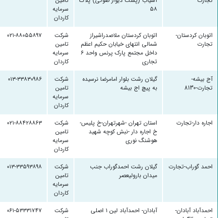
تجارت
آسیاب (پشت دیوار صوتی) پلاک
تامین
۵۸
سرمایه
کاردان
اتوبان کردستان-
اتوبان کردستان ملاصدراشیراز
شرکت
۰۲۱-۸۸۰۵۵۸۹۷
تجارت
شمالی انتهای خیابان حکیم اعظم
تامین
داخل مجتمع پارک پرنس واحد ۶
سرمایه
تجاری
کاردان
آج بیشه-
گیلان رشت بلوار امامرضا نرسیده
شرکت
۰۱۳-۳۳۸۳۰۹۸۶
تجارت-8130
به پیچ اج بیشه
تامین
سرمایه
کاردان
اجاره دار-تجارت
استان تهران -شهرتهران-خ پلیس-
شرکت
۰۲۱-۸۸۴۲۸۸۶۳
خ اجاره دار -نبش کوچه شهید
تامین
هوشنگ نوری
سرمایه
کاردان
احمد گوراب-تجارت
گیلان رشت احمدگوراب جنب
شرکت
۰۱۳-۳۳۵۹۳۸۹۸
میدان بارولیعصر
تامین
سرمایه
کاردان
احمدآباد آبادان-
آبادان- احمدآباد لین ۱ اصلی
شرکت
۰۶۱-۵۳۳۳۱۷۴۷