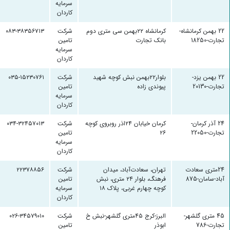
سرمایه
کاردان
22 بهمن کرمانشاه-
کرمانشاه ۲۲بهمن سی متری دوم
شرکت
۰۸۳-۳۸۳۵۶۷۱۳
تجارت-18250
بانک تجارت
تامین
سرمایه
کاردان
22 بهمن یزد-
بلوار۲۲بهمن نبش کوچه شهید
شرکت
۰۳۵-۱۵۲۳۰۷۶۱
تجارت-20130
پیوندی زاده
تامین
سرمایه
کاردان
24 آذر کرمان-
کرمان خیابان ۲۴اذر روبروی کوچه
شرکت
۰۳۴-۳۲۴۵۷۰۱۳
تجارت-22050
۲۶
تامین
سرمایه
کاردان
24متری سعادت
تهران، سعادت‌آباد، میدان
شرکت
۲۲۳۷۸۸۵۶
آباد-سامان-875
فرهنگ، بلوار ۲۴ متری، نبش
تامین
کوچه چهارم غربی، پلاک ۱۸
سرمایه
کاردان
45 متری گلشهر-
البرز-کرج ۴۵متری گلشهر-نبش خ
شرکت
۰۲۶-۳۴۵۷۹۰۱۰
تجارت-786
ابوذر
تامین