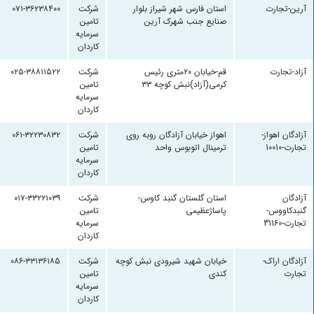
آرین-تجارت
استان فارس شهر شیراز بلوار
شرکت
۰۷۱-۳۶۲۳۸۴۰۰
صنایع جنب شهرک آرین
تامین
سرمایه
کاردان
آزاد-تجارت
قم-خیابان ۲۰متری رئیس
شرکت
۰۲۵-۳۸۸۱۱۵۲۲
کرمی(آزاد)نبش کوچه ۳۳
تامین
سرمایه
کاردان
آزادگان اهواز-
اهواز خیابان آزادگان روبه روی
شرکت
۰۶۱-۳۲۲۳۰۸۳۲
تجارت-10010
ترمینال اتوبوس واحد
تامین
سرمایه
کاردان
آزادگان
استان گلستان گنبد کاوس-
شرکت
۰۱۷-۳۳۲۲۱۰۳۹
گنبدکاووس-
پاساژعظیمی
تامین
تجارت-31160
سرمایه
کاردان
آزادگان اراک-
خیابان شهید شیرودی نبش کوچه
شرکت
۰۸۶-۳۳۱۳۶۱۸۵
تجارت
کندی
تامین
سرمایه
کاردان