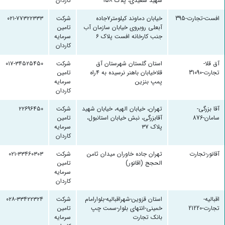
شهید سعیدی، پلاک ۱۵۸
کاردان
افست-تجارت-395
خیابان دماوند کیلومتر۷جاده
شرکت
۰۲۱-۷۷۳۲۲۳۳۳
آبعلی روبروی خیابان سازمان آب
تامین
جنب کارخانه افست پلاک ۶
سرمایه
کاردان
آق قلا-
استان گلستان شهرستان آق
شرکت
۰۱۷-۳۴۵۲۵۴۵۰
تجارت-31090
قلاخیابان باهنر نرسیده به ۴راه
تامین
پمپ بنزین
سرمایه
کاردان
آقا بزرگی-
تهران، خیابان الهیه، خیابان شهید
شرکت
۲۲۶۹۶۴۵۰
سامان-876
آقابزرگی، نبش خیابان استانبول،
تامین
پلاک ۳۷
سرمایه
کاردان
آقانور-تجارت
تهران جاده خاوران میدان ثامن
شرکت
۰۲۱-۳۳۴۶۰۳۰۳
الحجج (اقانور)
تامین
سرمایه
کاردان
اقبالیه-
استان قزوین-شهراقبالیه-بلوارامام
شرکت
۰۲۸-۳۳۴۲۲۳۲۴
تجارت-21220
خمینی-انتهای بلوار-سمت چپ
تامین
بانک تجارت
سرمایه