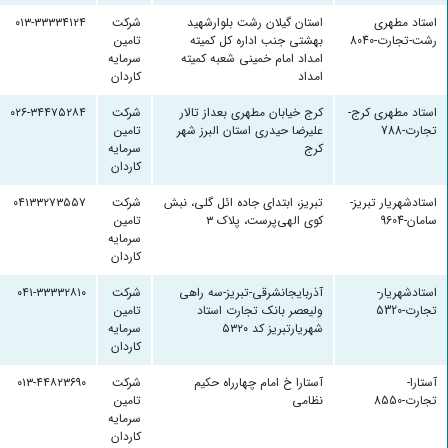
استاد مطهری
استان گیلان رشت بلوارشهید
شرکت
۰۱۳-۳۳۳۳۴۱۲۴
رشت-تجارت-8040
بهشتی جنب اداره کل کمیته
تامین
امداد امام خمینی شعبه کمیته
سرمایه
امداد
کاردان
استاد مطهری کرج-
کرج خیابان مطهری بعداز تالار
شرکت
۰۲۶-۳۴۴۷۵۲۸۴
تجارت-788
علیرضا حیدری استان البرز شهر
تامین
کرج
سرمایه
کاردان
استادشهریار تبریز-
تبریز، ابتدای جاده ائل گلی، نبش
شرکت
۰۴۱۳۳۲۷۳۵۵۷
سامان-9604
کوی الهی‌پرست، پلاک ۳
تامین
سرمایه
کاردان
استادشهریار-
آذربایجانشرقی-تبریز-سه راهی
شرکت
۰۴۱-۳۳۳۳۲۸۱۰
تجارت-5320
ولیعصر بانک تجارت استاد
تامین
شهریارتبریز کد ۵۳۲۰
سرمایه
کاردان
آستارا-
آستارا خ امام چهارراه حکیم
شرکت
۰۱۳-۴۴۸۲۳۶۹۰
تجارت-8550
نظامی
تامین
سرمایه
کاردان