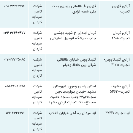
آزادی قزوین-
قزوین خ طالقانی روبروی بانک
شرکت
۰۲۸-۳۳۲۴۲۷۵۱
تجارت
ملی شعبه آزادی
تامین
سرمایه
کاردان
آزادی کرمان-
کرمان ابتدای خ شهید بهشتی
شرکت
۰۳۴-۳۲۴۶۳۶۷۷
تجارت-22010
جنب نمایشگاه اتومبیل استیلایی
تامین
سرمایه
کاردان
آزادی گنبدکاووس-
گنبدکاووس خیابان طالقانی
شرکت
۰۱۷-۳۳۲۳۵۰۶۵
تجارت-31200
شرقی بین حافظ وخیام
تامین
سرمایه
کاردان
آزادی مشهد-
استان راسان رضوی- شهرستان
شرکت
۰۵۱-۳۶۰۸۶۶۱۵
تجارت-54630
مشهد -خیابان بلوارسجاد-بین
تامین
سجاد۲۱و۲۳-جنب مسجد حضرت
سرمایه
سجادع-بانک تجارت آزادی مشهد
کاردان
ازنا-تجارت-27220
ازنا میدان راه آهن خیابان انقلاب
شرکت
۰۶۶-۴۳۴۲۳۰۱۱
تامین
سرمایه
کاردان