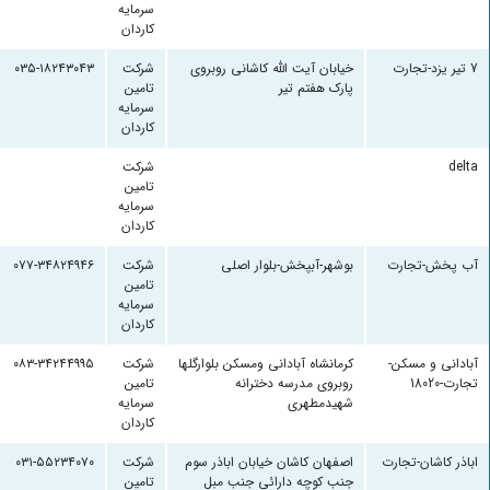
سرمایه
کاردان
7 تیر یزد-تجارت
خیابان آیت الله کاشانی روبروی
شرکت
۰۳۵-۱۸۲۴۳۰۴۳
پارک هفتم تیر
تامین
سرمایه
کاردان
delta
شرکت
تامین
سرمایه
کاردان
آب پخش-تجارت
بوشهر-آبپخش-بلوار اصلی
شرکت
۰۷۷-۳۴۸۲۴۹۴۶
تامین
سرمایه
کاردان
آبادانی و مسکن-
کرمانشاه آبادانی ومسکن بلوارگلها
شرکت
۰۸۳-۳۴۲۴۴۹۹۵
تجارت-18020
روبروی مدرسه دخترانه
تامین
شهیدمطهری
سرمایه
کاردان
اباذر کاشان-تجارت
اصفهان کاشان خیابان اباذر سوم
شرکت
۰۳۱-۵۵۲۳۴۰۷۰
جنب کوچه دارائی جنب مبل
تامین