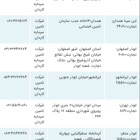
سرمایه
کاردان
ابن سینا همدان-
همدان-۱۳خانه جنب سازمان
شرکت
۰۸۱-۳۸۲۵۱۱۱۹
تجارت-24020
تامین اجتماعی
تامین
سرمایه
کاردان
ابوذر اصفهان-
استان اصفهان -شهر اصفهان-
شرکت
۰۳۱-۳۲۳۴۳۸۷۴
تجارت-6080
خیابان شیخ بهائی- نبش تقاتع
تامین
خیابان آذروشیخ بهائی -بانک
سرمایه
تجارت شعبه ابوذر
کاردان
ابوذر ایرانشهر-
ایرانشهر-خیابان ابوذر جنوبی
شرکت
۰۵۴-۳۷۲۲۲۶۸۴
تجارت-25510
تامین
سرمایه
کاردان
ابوذر تهران-
میدان ابوذر خیابان۲۰ متری ابوذر
شرکت
۰۲۱-۵۵۱۴۰۰۶۰
تجارت-889
روبروی شهرداری منطقه ۱۷ پلاک
تامین
۶۳۶
سرمایه
کاردان
ابوذر سنقر-
کرمانشاه سنقرکلیایی چهارراه
شرکت
۰۸۳-۴۸۴۳۱۶۶۸
تجارت-18500
شهیدکاکایی شعبه
تامین