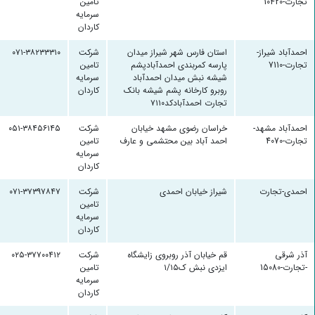
تجارت-10420
تامین
سرمایه
کاردان
احمدآباد شیراز-
استان فارس شهر شیراز میدان
شرکت
۰۷۱-۳۸۲۳۳۳۱۰
تجارت-7110
پارسه کمربندی احمدآبادپشم
تامین
شیشه نبش میدان احمدآباد
سرمایه
روبرو کارخانه پشم شیشه بانک
کاردان
تجارت احمدآبادکد۷۱۱۰
احمدآباد مشهد-
خراسان رضوی مشهد خیابان
شرکت
۰۵۱-۳۸۴۵۶۱۴۵
تجارت-4070
احمد آباد بین محتشمی و عارف
تامین
سرمایه
کاردان
احمدی-تجارت
شیراز خیابان احمدی
شرکت
۰۷۱-۳۷۳۹۷۸۴۷
تامین
سرمایه
کاردان
آذر شرقی
قم خیابان آذر روبروی زایشگاه
شرکت
۰۲۵-۳۷۷۰۰۴۱۲
-تجارت-15080
ایزدی نبش ک۱/۱۵
تامین
سرمایه
کاردان