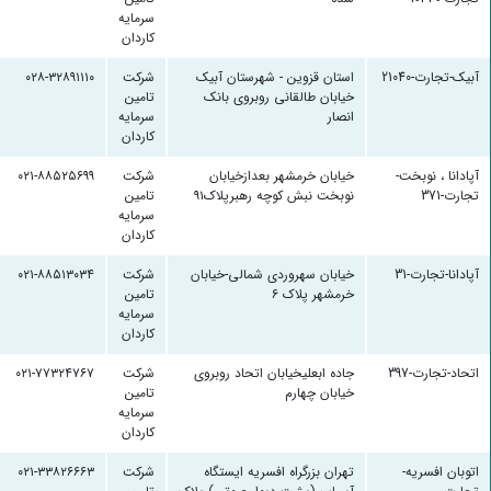
سرمایه
کاردان
آبیک-تجارت-21040
استان قزوین - شهرستان آبیک
شرکت
۰۲۸-۳۲۸۹۱۱۱۰
خیابان طالقانی روبروی بانک
تامین
انصار
سرمایه
کاردان
آپادانا ، نوبخت-
خیابان خرمشهر بعدازخیابان
شرکت
۰۲۱-۸۸۵۲۵۶۹۹
تجارت-371
نوبخت نبش کوچه رهبرپلاک۹۱
تامین
سرمایه
کاردان
آپادانا-تجارت-31
خیابان سهروردی شمالی-خیابان
شرکت
۰۲۱-۸۸۵۱۳۰۳۴
خرمشهر پلاک ۶
تامین
سرمایه
کاردان
اتحاد-تجارت-397
جاده ابعلیخیابان اتحاد روبروی
شرکت
۰۲۱-۷۷۳۲۴۷۶۷
خیابان چهارم
تامین
سرمایه
کاردان
اتوبان افسریه-
تهران بزرگراه افسریه ایستگاه
شرکت
۰۲۱-۳۳۸۲۶۶۶۳