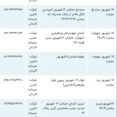
کاردان
17 شهریور سنندج-
سنندج خیابان ۱۷شهریور کمربندی
شرکت
۰۸۷-۳۳۱۶۶۳۵۶
تجارت
کارگر بالاتر از بانک صادرات کد
تامین
پستی ۶۶۱۴۷۱۷۱۹۱
سرمایه
کاردان
17 شهریور شهرکرد-
استان چهارمحال وبختیاری
شرکت
۰۳۸-۳۳۳۳۰۰۳۶
تجارت-28030
-شهرکرد -خیابان ۱۷شهریور نبش
تامین
کوچه ۲۵
سرمایه
کاردان
17 شهریور نهاوند-
نهاوندخیابان۱۷شهریور
شرکت
۰۸۱-۳۳۲۴۲۸۳۸
تجارت
تامین
سرمایه
کاردان
17 شهریور یزد-
بلوار ۱۷ شهریور ربروی بلوار
شرکت
۰۳۵-۱۷۲۵۴۴۲۰
تجارت
ولیعصر(۵۲متری)
تامین
سرمایه
کاردان
17شهریورتبریز-
تبریز، ابتدای خیابان ۱۷ شهریور
شرکت
۰۴۱۳۵۵۷۳۶۷۲
سامان-9603
جدید، جنب ساختمان آبان، پلاک
تامین
۱۴
سرمایه