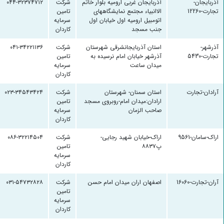
آذربایجان-
آذربایجان غربی ارومیه بلوار خاتم
شرکت
۰۴۴-۳۲۳۷۴۷۱۲
تجارت-12260
الاانبیاء مجتمع نمایشگاههای
تامین
اتومبیل ارومیه اول خیابان اول
سرمایه
جنب مسجد
کاردان
آذرشهر-
استان آذربایجانشرقی شهرستان
شرکت
۰۴۱-۳۴۲۲۱۱۳۶
تجارت-5430
آذرشهر خیابان امام نرسیده به
تامین
میدان ساعت
سرمایه
کاردان
آرادان-تجارت
استان سمنان- شهرستان
شرکت
۰۲۳-۳۴۵۴۳۴۲۴
ارادان:میدان امام-روبروی مسجد
تامین
صاحب الزمان
سرمایه
کاردان
اراک-سامان-9561
اراک-خیابان شهید رجایی-
شرکت
۰۸۶-۳۲۲۱۴۵۰۴
پ۸۸۳۷
تامین
سرمایه
کاردان
آران-تجارت-16060
اصفهان اران میدان امام حسن
شرکت
۰۳۱-۵۴۷۳۲۸۲۸
تامین
سرمایه
کاردان