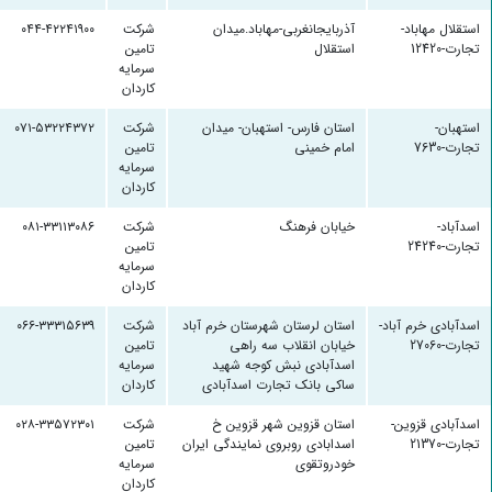
استقلال مهاباد-
آذربایجانغربی-مهاباد.میدان
شرکت
۰۴۴-۴۲۲۴۱۹۰۰
تجارت-12420
استقلال
تامین
سرمایه
کاردان
استهبان-
استان فارس- استهبان- میدان
شرکت
۰۷۱-۵۳۲۲۴۳۷۲
تجارت-7630
امام خمینی
تامین
سرمایه
کاردان
اسدآباد-
خیابان فرهنگ
شرکت
۰۸۱-۳۳۱۱۳۰۸۶
تجارت-24240
تامین
سرمایه
کاردان
اسدآبادی خرم آباد-
استان لرستان شهرستان خرم آباد
شرکت
۰۶۶-۳۳۳۱۵۶۳۹
تجارت-27060
خیابان انقلاب سه راهی
تامین
اسدآبادی نبش کوجه شهید
سرمایه
ساکی بانک تجارت اسدآبادی
کاردان
اسدآبادی قزوین-
استان قزوین شهر قزوین خ
شرکت
۰۲۸-۳۳۵۷۲۳۰۱
تجارت-21370
اسدابادی روبروی نمایندگی ایران
تامین
خودروتقوی
سرمایه
کاردان