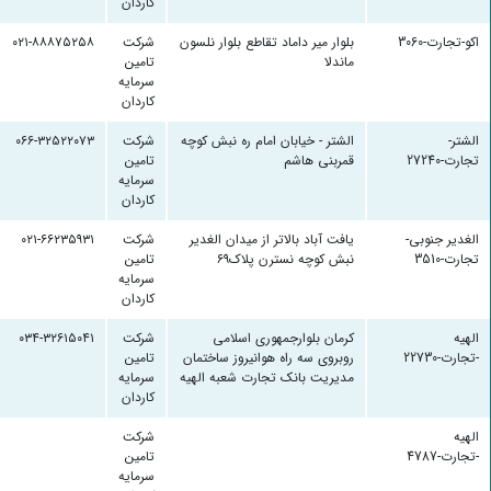
کاردان
اکو-تجارت-3060
بلوار میر داماد تقاطع بلوار نلسون
شرکت
۰۲۱-۸۸۸۷۵۲۵۸
ماندلا
تامین
سرمایه
کاردان
الشتر-
الشتر - خیابان امام ره نبش کوچه
شرکت
۰۶۶-۳۲۵۲۲۰۷۳
تجارت-27240
قمربنی هاشم
تامین
سرمایه
کاردان
الغدیر جنوبی-
یافت آباد بالاتر از میدان الغدیر
شرکت
۰۲۱-۶۶۲۳۵۹۳۱
تجارت-3510
نبش کوچه نسترن پلاک۶۹
تامین
سرمایه
کاردان
الهیه
کرمان بلوارجمهوری اسلامی
شرکت
۰۳۴-۳۲۶۱۵۰۴۱
-تجارت-22730
روبروی سه راه هوانیروز ساختمان
تامین
مدیریت بانک تجارت شعبه الهیه
سرمایه
کاردان
الهیه
شرکت
-تجارت-4787
تامین
سرمایه